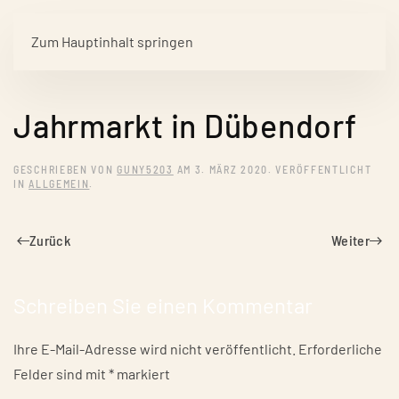
Zum Hauptinhalt springen
Jahrmarkt in Dübendorf
GESCHRIEBEN VON
GUNY5203
AM
3. MÄRZ 2020
. VERÖFFENTLICHT
IN
ALLGEMEIN
.
Zurück
Weiter
Schreiben Sie einen Kommentar
Ihre E-Mail-Adresse wird nicht veröffentlicht. Erforderliche
Felder sind mit
*
markiert