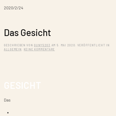
2020/2/24
Das Gesicht
GESCHRIEBEN VON
GUNY5203
AM
5. MAI 2020
. VERÖFFENTLICHT IN
ZU
ALLGEMEIN
.
KEINE KOMMENTARE
DAS
GESICHT
GESICHT
Das