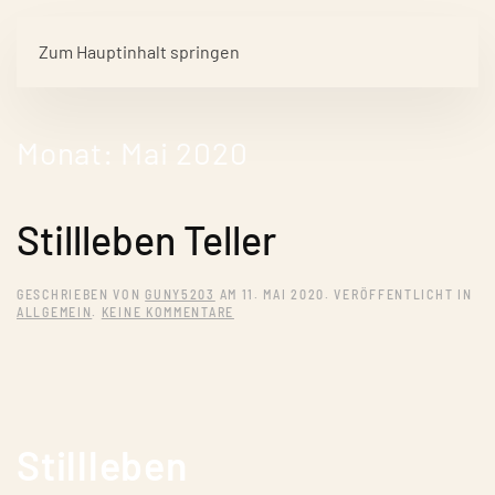
Zum Hauptinhalt springen
Monat:
Mai 2020
Stillleben Teller
GESCHRIEBEN VON
GUNY5203
AM
11. MAI 2020
. VERÖFFENTLICHT IN
ZU
ALLGEMEIN
.
KEINE KOMMENTARE
STILLLEBEN
TELLER
Stillleben