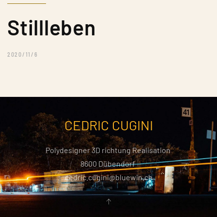
Stillleben
2020/11/6
CEDRIC CUGINI
Polydesigner 3D richtung Realisation
8600 Dübendorf
cedric.cugini@bluewin.ch