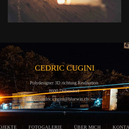
CEDRIC CUGINI
Polydesigner 3D richtung Realisation
8600 Dübendorf
cedric.cugini@bluewin.ch
OJEKTE
FOTOGALERIE
ÜBER MICH
KONT